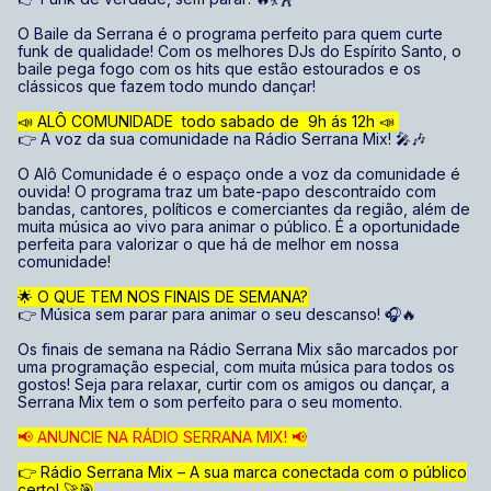
O Baile da Serrana é o programa perfeito para quem curte
funk de qualidade! Com os melhores DJs do Espírito Santo, o
baile pega fogo com os hits que estão estourados e os
clássicos que fazem todo mundo dançar!
📣 ALÔ COMUNIDADE todo sabado de 9h ás 12h 📣
👉 A voz da sua comunidade na Rádio Serrana Mix! 🎤🎶
O Alô Comunidade é o espaço onde a voz da comunidade é
ouvida! O programa traz um bate-papo descontraído com
bandas, cantores, políticos e comerciantes da região, além de
muita música ao vivo para animar o público. É a oportunidade
perfeita para valorizar o que há de melhor em nossa
comunidade!
🌟 O QUE TEM NOS FINAIS DE SEMANA?
👉 Música sem parar para animar o seu descanso! 🎧🔥
Os finais de semana na Rádio Serrana Mix são marcados por
uma programação especial, com muita música para todos os
gostos! Seja para relaxar, curtir com os amigos ou dançar, a
Serrana Mix tem o som perfeito para o seu momento.
📢 ANUNCIE NA RÁDIO SERRANA MIX! 📢
👉 Rádio Serrana Mix – A sua marca conectada com o público
certo! 🚀🎯