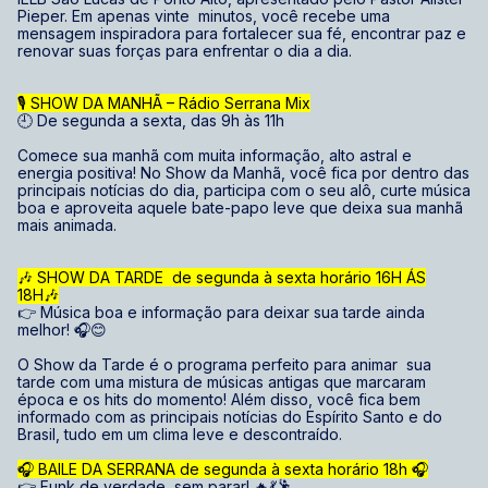
Pieper. Em apenas vinte minutos, você recebe uma
mensagem inspiradora para fortalecer sua fé, encontrar paz e
renovar suas forças para enfrentar o dia a dia.
🎙️ SHOW DA MANHÃ – Rádio Serrana Mix
🕘 De segunda a sexta, das 9h às 11h
Comece sua manhã com muita informação, alto astral e
energia positiva! No Show da Manhã, você fica por dentro das
principais notícias do dia, participa com o seu alô, curte música
boa e aproveita aquele bate-papo leve que deixa sua manhã
mais animada.
🎶 SHOW DA TARDE de segunda à sexta horário 16H ÁS
18H🎶
👉 Música boa e informação para deixar sua tarde ainda
melhor! 🎧😊
O Show da Tarde é o programa perfeito para animar sua
tarde com uma mistura de músicas antigas que marcaram
época e os hits do momento! Além disso, você fica bem
informado com as principais notícias do Espírito Santo e do
Brasil, tudo em um clima leve e descontraído.
🎧 BAILE DA SERRANA de segunda à sexta horário 18h 🎧
👉 Funk de verdade, sem parar! 🔥💃🕺