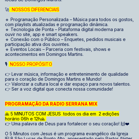
🚀
NOSSOS DIFERENCIAIS
🔹 Programação Personalizada – Música para todos os gostos,
com playlists atualizadas e programação dinâmica.
🔹 Tecnologia de Ponta – Plataforma digital moderna para
ouvir no site, app e smart speakers.
🔹 Conexão com o Público – Enquetes, pedidos musicais e
participação ativa dos ouvintes.
🔹 Eventos Locais – Parceria com festivais, shows e
acontecimentos em Domingos Martins.
🎙️
NOSSO PROPÓSITO
👉 Levar música, informação e entretenimento de qualidade
para o coração de Domingos Martins e Mundo!
👉 Valorizar a cultura local e dar espaço para novos talentos.
👉 Ser a voz digital que conecta nossa comunidade!
PROGRAMAÇÃO DA RADIO SERRANA MIX
🙏 5 MINUTOS COM JESUS todos os dia em 2 edições
horário 06h e 12h🙏
👉 Uma palavra de Deus para fortalecer o seu coração! 🙌❤️
O 5 Minutos com Jesus é um programa evangélico da Igreja
IELB São Lucas de Ponto Alto, apresentado pelo Pastor Alister