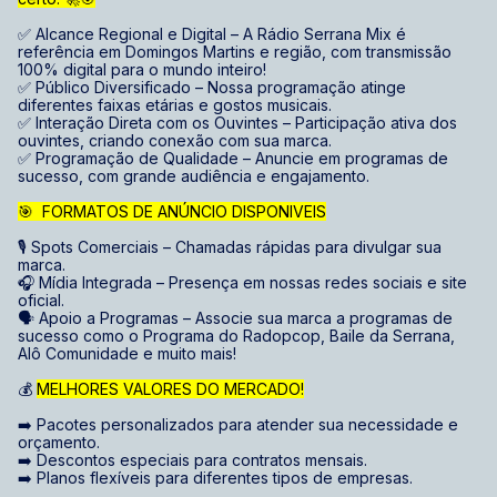
✅ Alcance Regional e Digital – A Rádio Serrana Mix é
referência em Domingos Martins e região, com transmissão
100% digital para o mundo inteiro!
✅ Público Diversificado – Nossa programação atinge
diferentes faixas etárias e gostos musicais.
✅ Interação Direta com os Ouvintes – Participação ativa dos
ouvintes, criando conexão com sua marca.
✅ Programação de Qualidade – Anuncie em programas de
sucesso, com grande audiência e engajamento.
🎯 FORMATOS DE ANÚNCIO DISPONIVEIS
🎙️ Spots Comerciais – Chamadas rápidas para divulgar sua
marca.
🎧 Mídia Integrada – Presença em nossas redes sociais e site
oficial.
🗣️ Apoio a Programas – Associe sua marca a programas de
sucesso como o Programa do Radopcop, Baile da Serrana,
Alô Comunidade e muito mais!
💰
MELHORES VALORES DO MERCADO!
➡️ Pacotes personalizados para atender sua necessidade e
orçamento.
➡️ Descontos especiais para contratos mensais.
➡️ Planos flexíveis para diferentes tipos de empresas.