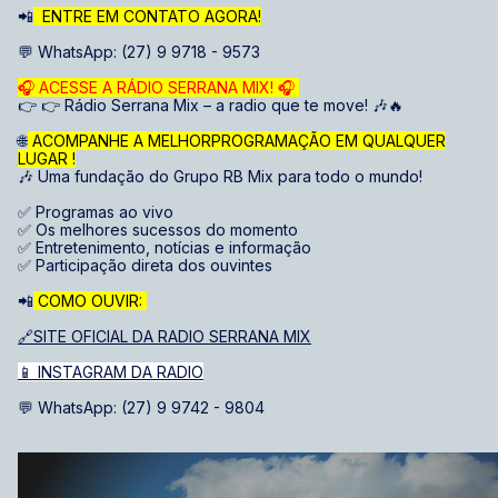
📲
ENTRE EM CONTATO AGORA!
💬 WhatsApp: (27) 9 9718 - 9573
🎧 ACESSE A RÁDIO SERRANA MIX! 🎧
👉 👉 Rádio Serrana Mix – a radio que te move! 🎶🔥
🌐
ACOMPANHE A MELHORPROGRAMAÇÃO EM QUALQUER
LUGAR !
🎶 Uma fundação do Grupo RB Mix para todo o mundo!
✅ Programas ao vivo
✅ Os melhores sucessos do momento
✅ Entretenimento, notícias e informação
✅ Participação direta dos ouvintes
📲
COMO OUVIR:
🔗SITE OFICIAL DA RADIO SERRANA MIX
📱 INSTAGRAM DA RADIO
💬 WhatsApp: (27) 9 9742 - 9804