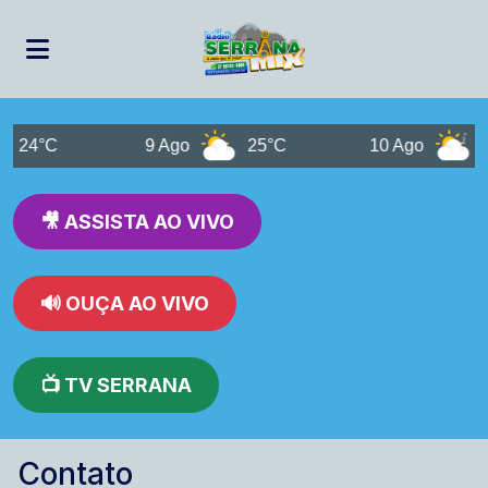
24°C
9 Ago
25°C
10 Ago
24
🎥 ASSISTA AO VIVO
🔊 OUÇA AO VIVO
📺 TV SERRANA
Contato